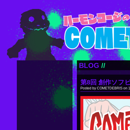
BLOG
//
第8回 創作ソフ
Posted by COMETDEBRIS on 11