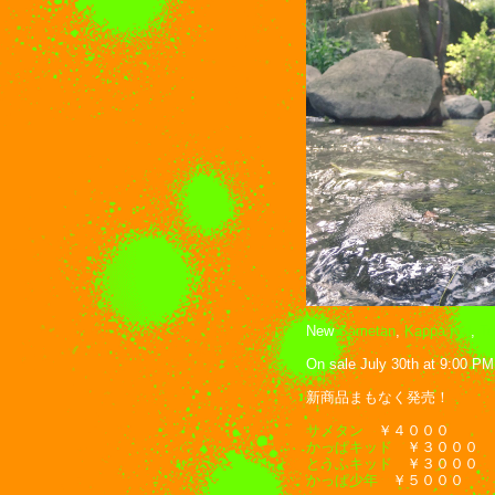
New
Sametan
,
Kappa Kid
,
To
On sale July 30th at 9:00 PM 
新商品まもなく発売！
サメタン
￥４０００
かっぱキッド
￥３０００
とうふキッド
￥３０００
かっぱ少年
￥５０００