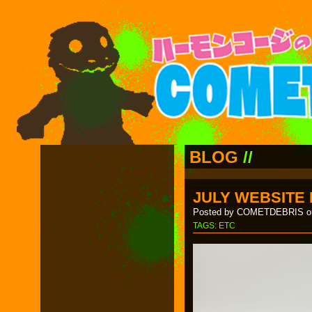
BLOG
//
JULY WEBSITE
Posted by COMETDEBRIS on
TAGS:
ETC